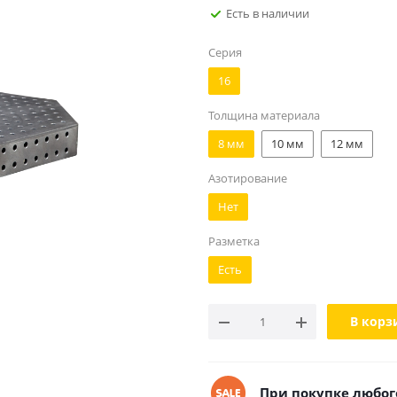
Есть в наличии
Серия
16
Толщина материала
8 мм
10 мм
12 мм
Азотирование
Нет
Разметка
Есть
В корз
При покупке любого