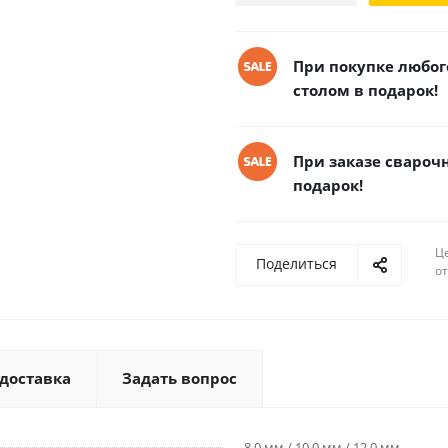
При покупке любого
столом в подарок!
При заказе свароч
подарок!
Ц
Поделиться
о
 доставка
Задать вопрос
8,0 мм / 10,0 мм / 12,0 мм