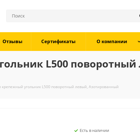
Отзывы
Сертификаты
О компании
гольник L500 поворотный 
и крепежный угольник L500 поворотный левый, Азотированный
Есть в наличии