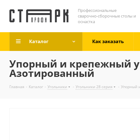
Профессиональные
сварочно-сборочные столы и
оснастка
Каталог
Как заказать
Упорный и крепежный у
Азотированный
Главная
-
Каталог
-
Угольники
-
Угольники 28 серия
-
Упорный 