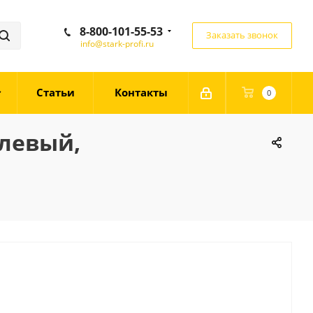
8-800-101-55-53
Заказать звонок
info@stark-profi.ru
Статьи
Контакты
0
левый,