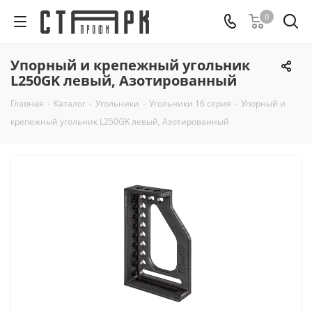
0
Упорный и крепежный угольник
L250GK левый, Азотированный
Главная
-
Каталог
-
Угольники
-
Угольники 16 серия
-
Упорный и
крепежный угольник L250GK левый, Азотированный